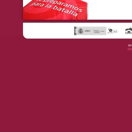
av
de